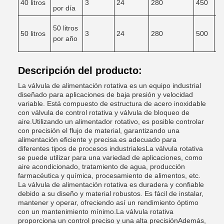
40 litros
3
24
280
450
6
por día
50 litros
50 litros
3
24
280
500
6
por año
Descripción del producto:
La válvula de alimentación rotativa es un equipo industrial
diseñado para aplicaciones de baja presión y velocidad
variable. Está compuesto de estructura de acero inoxidable
con válvula de control rotativa y válvula de bloqueo de
aire.Utilizando un alimentador rotativo, es posible controlar
con precisión el flujo de material, garantizando una
alimentación eficiente y precisa.es adecuado para
diferentes tipos de procesos industrialesLa válvula rotativa
se puede utilizar para una variedad de aplicaciones, como
aire acondicionado, tratamiento de agua, producción
farmacéutica y química, procesamiento de alimentos, etc.
La válvula de alimentación rotativa es duradera y confiable
debido a su diseño y material robustos. Es fácil de instalar,
mantener y operar, ofreciendo así un rendimiento óptimo
con un mantenimiento mínimo.La válvula rotativa
proporciona un control preciso y una alta precisiónAdemás,