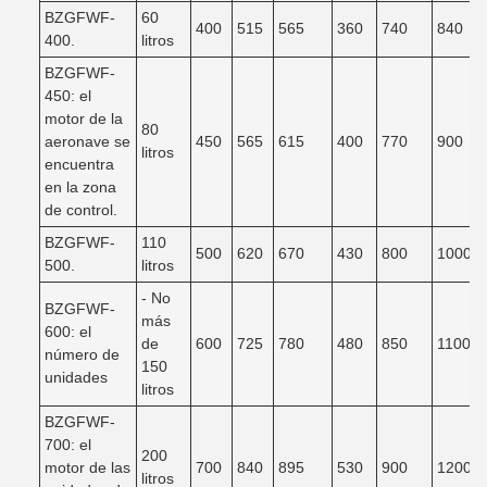
BZGFWF-
60
400
515
565
360
740
840
400.
litros
BZGFWF-
450: el
motor de la
80
aeronave se
450
565
615
400
770
900
litros
encuentra
en la zona
de control.
BZGFWF-
110
500
620
670
430
800
1000
500.
litros
- No
BZGFWF-
más
600: el
de
600
725
780
480
850
1100
número de
150
unidades
litros
BZGFWF-
700: el
200
motor de las
700
840
895
530
900
1200
litros