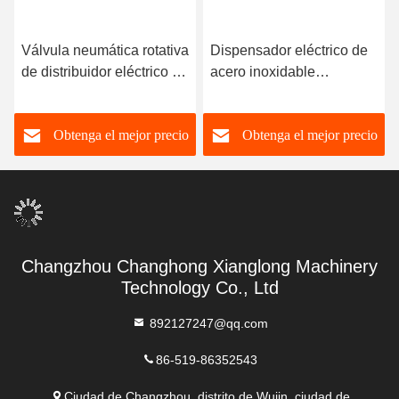
a
Dispensador eléctrico de
Válvula aerodinámica
acero inoxidable
rotativa de estrellas de
neumático de tipo válvula
acero inoxidable DN50-
de brida rotativa
DN700 220V 380V 440V
o
Obtenga el mejor precio
Obtenga el mejor precio
Changzhou Changhong Xianglong Machinery
Technology Co., Ltd
892127247@qq.com
86-519-86352543
Ciudad de Changzhou, distrito de Wujin, ciudad de