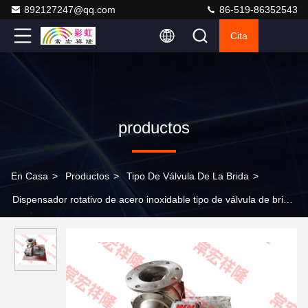
892127247@qq.com
86-519-86352543
Cita
productos
En Casa
>
Productos
>
Tipo De Válvula De La Brida
>
Dispensador rotativo de acero inoxidable tipo de válvula de brida
neumática eléctrica personalizada