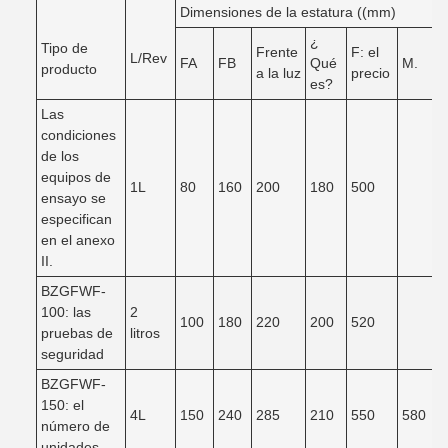
Dimensiones de la estatura ((mm)
¿
Tipo de
Frente
F: el
L/Rev
FA
FB
Qué
M.
producto
a la luz
precio
es?
Las
condiciones
de los
equipos de
1L
80
160
200
180
500
ensayo se
especifican
en el anexo
II.
BZGFWF-
100: las
2
100
180
220
200
520
pruebas de
litros
seguridad
BZGFWF-
150: el
4L
150
240
285
210
550
580
número de
unidades