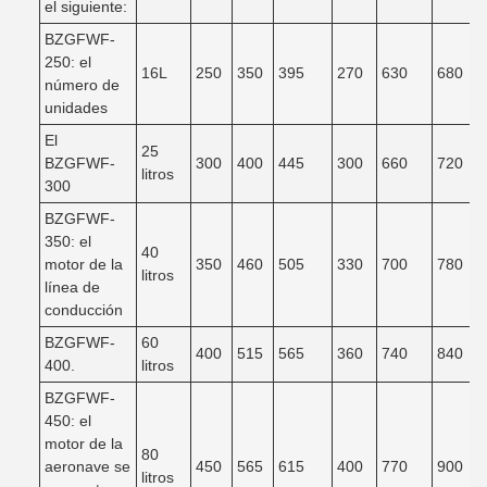
el siguiente:
BZGFWF-
250: el
16L
250
350
395
270
630
680
número de
unidades
El
25
BZGFWF-
300
400
445
300
660
720
litros
300
BZGFWF-
350: el
40
motor de la
350
460
505
330
700
780
litros
línea de
conducción
BZGFWF-
60
400
515
565
360
740
840
400.
litros
BZGFWF-
450: el
motor de la
80
aeronave se
450
565
615
400
770
900
litros