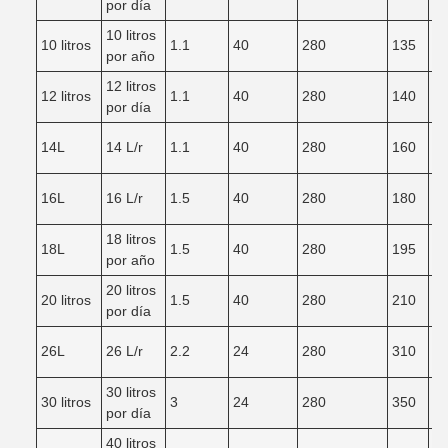
por día
10 litros
10 litros
1.1
40
280
135
3
por año
12 litros
12 litros
1.1
40
280
140
3
por día
14L
14 L/r
1.1
40
280
160
3
16L
16 L/r
1.5
40
280
180
4
18 litros
18L
1.5
40
280
195
4
por año
20 litros
20 litros
1.5
40
280
210
4
por día
26L
26 L/r
2.2
24
280
310
5
30 litros
30 litros
3
24
280
350
5
por día
40 litros