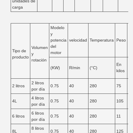
unidades de
carga
Modelo
y
potencia
velocidad
Temperatura
Peso
Di
del
Volumen
Tipo de
motor
y
producto
rotación
En
(KW)
R/min
(°C)
F
kilos
2 litros
2 litros
0.75
40
280
75
2
por día
4 litros
4L
0.75
40
280
105
2
por día
6 litros
6 litros
0.75
40
280
11
3
por día
8 litros
8L
0.75
40
280
125
3