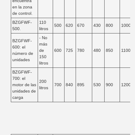
encuentra
en la zona
de control.
BZGFWF-
110
500
620
670
430
800
1000
500.
litros
- No
BZGFWF-
más
600: el
de
600
725
780
480
850
1100
número de
150
unidades
litros
BZGFWF-
700: el
200
motor de las
700
840
895
530
900
1200
litros
unidades de
carga