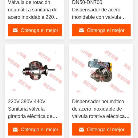
Válvula de rotación
DN50-DN700
neumática sanitaria de
Dispensador de acero
acero inoxidable 220V
inoxidable con válvula
380V 440V
giratoria neumática
Obtenga el mejor
Obtenga el mejor
sanitaria
precio
precio
220V 380V 440V
Dispensador neumático
Sanitaria válvula
de acero inoxidable de
giratoria eléctrica de
válvula rotativa eléctrica
acero inoxidable
sanitaria personalizada
Obtenga el mejor
Obtenga el mejor
Dispensador neumático