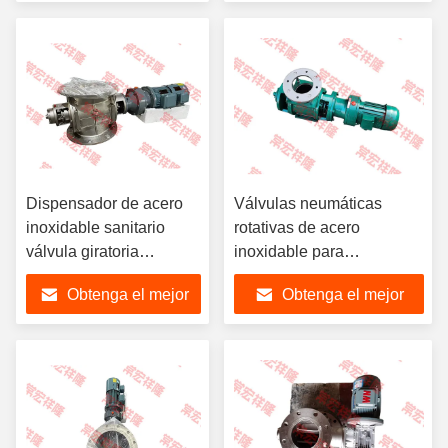
precio
precio
Dispensador de acero
Válvulas neumáticas
inoxidable sanitario
rotativas de acero
válvula giratoria
inoxidable para
neumática 220V 380V
dispensadores eléctricos
Obtenga el mejor
Obtenga el mejor
440V eléctrica
personalizados
personalizada
precio
precio