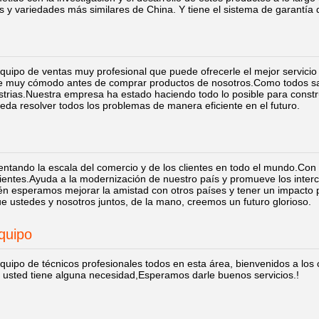
 y variedades más similares de China. Y tiene el sistema de garantía de
uipo de ventas muy profesional que puede ofrecerle el mejor servicio
e muy cómodo antes de comprar productos de nosotros.Como todos sab
strias.Nuestra empresa ha estado haciendo todo lo posible para constru
eda resolver todos los problemas de manera eficiente en el futuro.
tando la escala del comercio y de los clientes en todo el mundo.Con
lientes.Ayuda a la modernización de nuestro país y promueve los inter
 esperamos mejorar la amistad con otros países y tener un impacto p
 ustedes y nosotros juntos, de la mano, creemos un futuro glorioso.
quipo
ipo de técnicos profesionales todos en esta área, bienvenidos a los cl
i usted tiene alguna necesidad,Esperamos darle buenos servicios.!