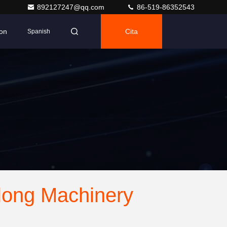
892127247@qq.com
86-519-86352543
on
Cita
Spanish
ong Machinery