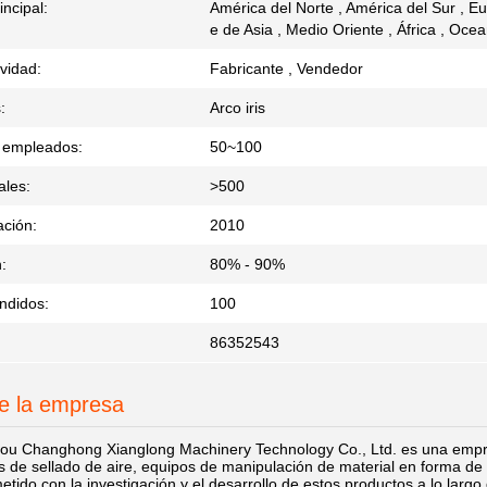
ncipal:
América del Norte , América del Sur , Eu
e de Asia , Medio Oriente , África , Oce
ividad:
Fabricante , Vendedor
:
Arco iris
 empleados:
50~100
ales:
>500
ación:
2010
:
80% - 90%
endidos:
100
86352543
de la empresa
u Changhong Xianglong Machinery Technology Co., Ltd. es una empres
de sellado de aire, equipos de manipulación de material en forma de es
ido con la investigación y el desarrollo de estos productos a lo largo 