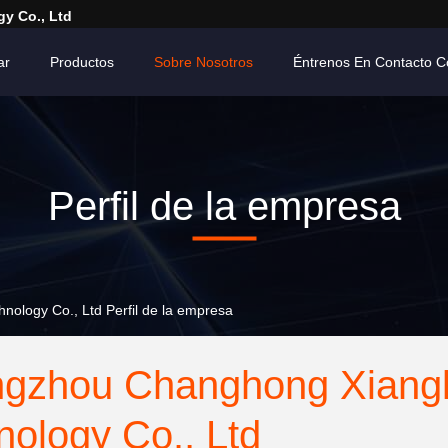
y Co., Ltd
ar
Productos
Sobre Nosotros
Éntrenos En Contacto C
Perfil de la empresa
logy Co., Ltd Perfil de la empresa
gzhou Changhong Xiangl
nology Co., Ltd