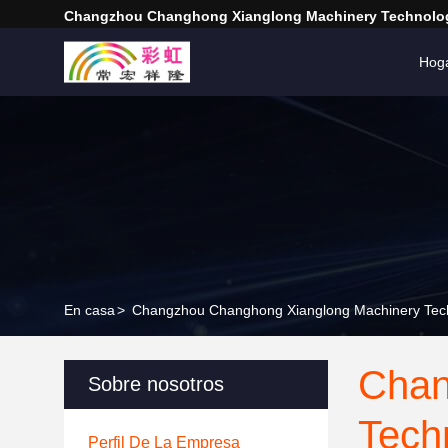
Changzhou Changhong Xianglong Machinery Technolog
Hog
En casa
>
Changzhou Changhong Xianglong Machinery Techno
Chan
Sobre nosotros
Tech
Perfil De La Empresa