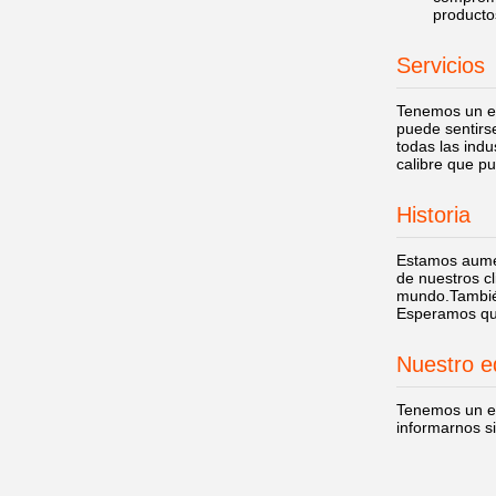
productos
Servicios
Tenemos un eq
puede sentirs
todas las indu
calibre que pu
Historia
Estamos aumen
de nuestros c
mundo.También
Esperamos que
Nuestro e
Tenemos un equ
informarnos s