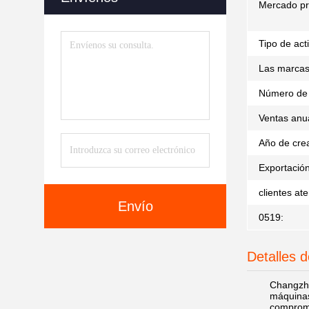
Mercado pri
Tipo de act
Las marcas
Número de
Ventas anu
Año de cre
Exportación
clientes at
Envío
0519:
Detalles 
Changzho
máquinas 
compromet