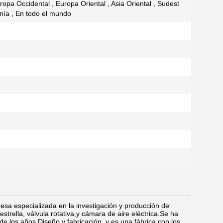
ropa Occidental , Europa Oriental , Asia Oriental , Sudest
anía , En todo el mundo
a especializada en la investigación y producción de
trella, válvula rotativa,y cámara de aire eléctrica.Se ha
de los años.Diseño y fabricación, y es una fábrica con los