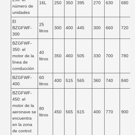
16L
250
350
395
270
630
680
número de
unidades
El
25
BZGFWF-
300
400
445
300
660
720
litros
300
BZGFWF-
350: el
40
motor de la
350
460
505
330
700
780
litros
línea de
conducción
BZGFWF-
60
400
515
565
360
740
840
400.
litros
BZGFWF-
450: el
motor de la
80
aeronave se
450
565
615
400
770
900
litros
encuentra
en la zona
de control.