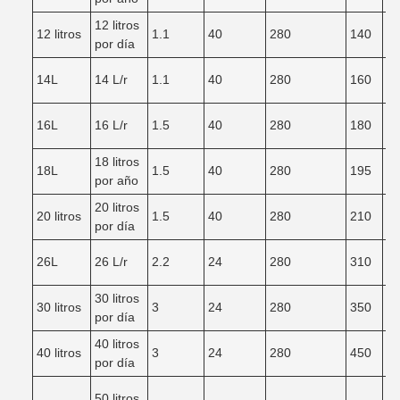
12 litros
12 litros
1.1
40
280
140
3
por día
14L
14 L/r
1.1
40
280
160
3
16L
16 L/r
1.5
40
280
180
4
18 litros
18L
1.5
40
280
195
4
por año
20 litros
20 litros
1.5
40
280
210
4
por día
26L
26 L/r
2.2
24
280
310
5
30 litros
30 litros
3
24
280
350
5
por día
40 litros
40 litros
3
24
280
450
6
por día
50 litros