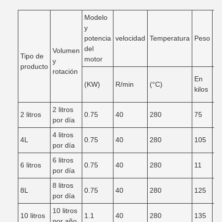
Modelo
y
potencia
velocidad
Temperatura
Peso
Di
del
Volumen
Tipo de
motor
y
producto
rotación
En
(KW)
R/min
(°C)
F
kilos
2 litros
2 litros
0.75
40
280
75
2
por día
4 litros
4L
0.75
40
280
105
2
por día
6 litros
6 litros
0.75
40
280
11
3
por día
8 litros
8L
0.75
40
280
125
3
por día
10 litros
10 litros
1.1
40
280
135
3
por año