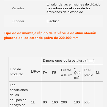
El valor de las emisiones de dióxido
Válvulas:
de carbono es el valor de las
emisiones de dióxido de
El poder:
Eléctrico
Tipo de desmontaje rápido de la válvula de alimentación
giratoria del colector de polvo de 220-900 mm
Dimensiones de la estatura ((mm)
¿
Tipo de
Frente
F: el
L/Rev
FA
FB
Qué
M.
producto
a la luz
precio
es?
Las
condiciones
de los
equipos de
1L
80
160
200
180
500
ensayo se