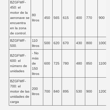
BZGFWF-
450: el
motor de la
80
aeronave se
450
565
615
400
770
900
litros
encuentra
en la zona
de control.
BZGFWF-
110
500
620
670
430
800
1000
500.
litros
- No
BZGFWF-
más
600: el
de
600
725
780
480
850
1100
número de
150
unidades
litros
BZGFWF-
700: el
200
motor de las
700
840
895
530
900
1200
litros
unidades de
carga