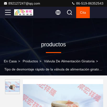
892127247@qq.com
86-519-86352543
Cita
productos
En Casa
>
Productos
>
Válvula De Alimentación Giratoria
>
Tipo de desmontaje rápido de la válvula de alimentación giratoria
del colector de polvo de 220-900 mm