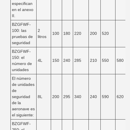
especifican
en el anexo
II.
BZGFWF-
100: las
2
100
180
220
200
520
pruebas de
litros
seguridad
BZGFWF-
150: el
4L
150
240
285
210
550
580
número de
unidades
El número
de unidades
de
seguridad
8L
200
295
340
240
590
620
de la
aeronave es
el siguiente:
BZGFWF-
250: el