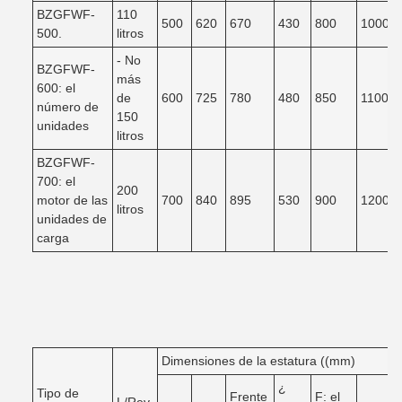
BZGFWF-
110
500
620
670
430
800
1000
500.
litros
- No
BZGFWF-
más
600: el
de
600
725
780
480
850
1100
número de
150
unidades
litros
BZGFWF-
700: el
200
motor de las
700
840
895
530
900
1200
litros
unidades de
carga
Dimensiones de la estatura ((mm)
¿
Tipo de
Frente
F: el