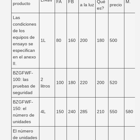
L/Rev
FA
FB
Qué
M.
producto
a la luz
precio
es?
Las
condiciones
de los
equipos de
1L
80
160
200
180
500
ensayo se
especifican
en el anexo
II.
BZGFWF-
100: las
2
100
180
220
200
520
pruebas de
litros
seguridad
BZGFWF-
150: el
4L
150
240
285
210
550
580
número de
unidades
El número
de unidades