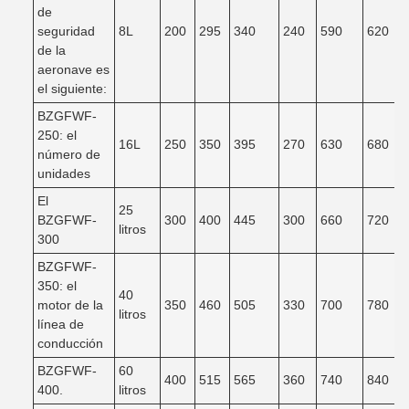
de
seguridad
8L
200
295
340
240
590
620
de la
aeronave es
el siguiente:
BZGFWF-
250: el
16L
250
350
395
270
630
680
número de
unidades
El
25
BZGFWF-
300
400
445
300
660
720
litros
300
BZGFWF-
350: el
40
motor de la
350
460
505
330
700
780
litros
línea de
conducción
BZGFWF-
60
400
515
565
360
740
840
400.
litros